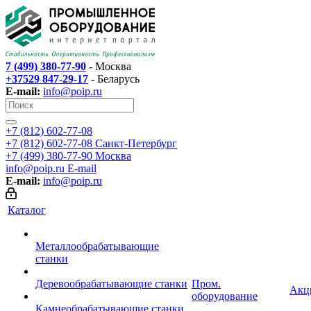
7 (499) 380-77-90
- Москва
+37529 847-29-17
- Беларусь
E-mail:
info@poip.ru
+7 (812) 602-77-08
+7 (812) 602-77-08
Санкт-Петербург
+7 (499) 380-77-90
Москва
info@poip.ru
E-mail
E-mail:
info@poip.ru
Каталог
Металлообрабатывающие
станки
Деревообрабатывающие станки
Пром.
Акц
оборудование
Камнеобрабатывающие станки