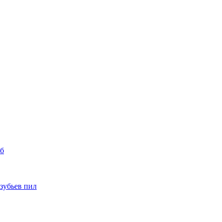
уб
 зубьев пил