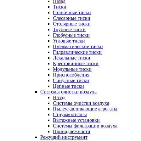
Назад
Тиски
Станочные тиски
Слесарные тиски
Столярные тиски
Трубные тиски
Глобусные тиски
Угловые тиски
Пневматические тиски
Гидравлические тиски
Лекальные тиски
Крестовинные тиски
Модульные тиски
Приспособления
Синусные тиски
Цепные тиски
Системы очистки воздуха
Назад
Системы очистки воздуха
Пылеулавливающие агрегаты
Стружкоотсосы
Вытяжные установки
Системы фильтрации воздуха
Принадлежности
Режущий инструмент