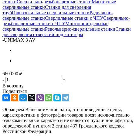
станки
Сверлильно-резьбонарезные станки
Магнитные
сверлильные станки
Станки для сверления
труб
Горизонтальные сверлильные станки
Радиально-
сверлильные станки
Сверлильные станки с ЧПУ
Сверлильно-
резьбонарезные станки с ЧПУ
Многошпиндельные
сверлильные станки
Револьверно-сверлильные станки
Станки
для сверления отверстий под катетеры
-
UNIMAX 3 AV
660 000
₽
-
+
В корзину
Поделиться
Обращаем Ваше внимание на то, что приведенные цены,
характеристики и фотографии товаров носят исключительно
ознакомительный характер и не являются публичной офертой,
определяемой пунктом 2 статьи 437 Гражданского кодекса
Российской Федерации.