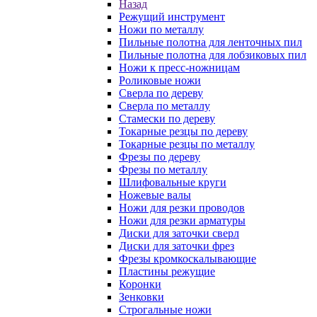
Назад
Режущий инструмент
Ножи по металлу
Пильные полотна для ленточных пил
Пильные полотна для лобзиковых пил
Ножи к пресс-ножницам
Роликовые ножи
Сверла по дереву
Сверла по металлу
Стамески по дереву
Токарные резцы по дереву
Токарные резцы по металлу
Фрезы по дереву
Фрезы по металлу
Шлифовальные круги
Ножевые валы
Ножи для резки проводов
Ножи для резки арматуры
Диски для заточки сверл
Диски для заточки фрез
Фрезы кромкоскалывающие
Пластины режущие
Коронки
Зенковки
Строгальные ножи