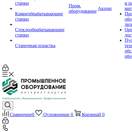
станки
и р
Пром.
Акции
мат
оборудование
Камнеобрабатывающие
Пр
станки
обо
лиз
Стеклообрабатывающие
Орг
станки
дос
Пус
Станочная оснастка
тех
обс
обо
Сравнение
0
Отложенные
0
Корзина
0
0