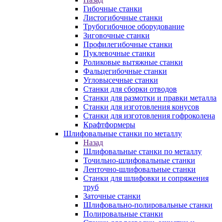
Гибочные станки
Листогибочные станки
Трубогибочное оборудование
Зиговочные станки
Профилегибочные станки
Пуклевочные станки
Роликовые вытяжные станки
Фальцегибочные станки
Угловысечные станки
Станки для сборки отводов
Станки для размотки и правки металла
Станки для изготовления конусов
Станки для изготовления гофроколена
Крафтформеры
Шлифовальные станки по металлу
Назад
Шлифовальные станки по металлу
Точильно-шлифовальные станки
Ленточно-шлифовальные станки
Станки для шлифовки и сопряжения
труб
Заточные станки
Шлифовально-полировальные станки
Полировальные станки