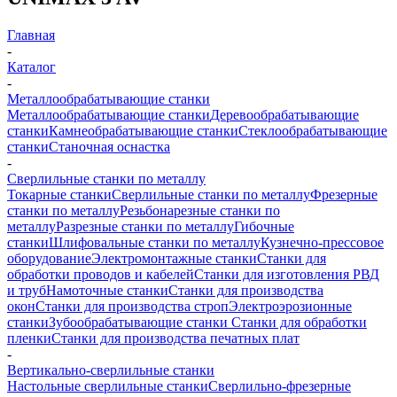
Главная
-
Каталог
-
Металлообрабатывающие станки
Металлообрабатывающие станки
Деревообрабатывающие
станки
Камнеобрабатывающие станки
Стеклообрабатывающие
станки
Станочная оснастка
-
Сверлильные станки по металлу
Токарные станки
Сверлильные станки по металлу
Фрезерные
станки по металлу
Резьбонарезные станки по
металлу
Разрезные станки по металлу
Гибочные
станки
Шлифовальные станки по металлу
Кузнечно-прессовое
оборудование
Электромонтажные станки
Станки для
обработки проводов и кабелей
Станки для изготовления РВД
и труб
Намоточные станки
Станки для производства
окон
Станки для производства строп
Электроэрозионные
станки
Зубообрабатывающие станки
Станки для обработки
пленки
Станки для производства печатных плат
-
Вертикально-сверлильные станки
Настольные сверлильные станки
Сверлильно-фрезерные