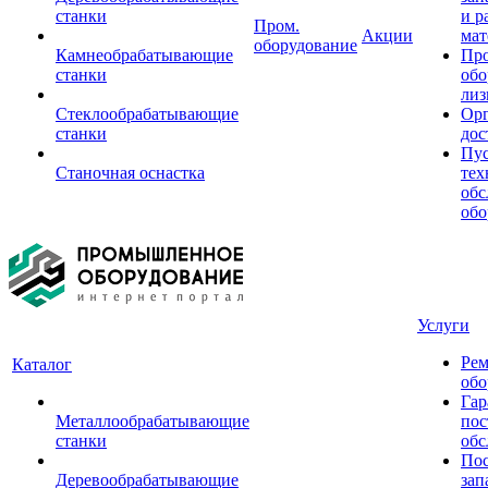
станки
и р
Пром.
Акции
мат
оборудование
Камнеобрабатывающие
Пр
станки
обо
лиз
Стеклообрабатывающие
Орг
станки
дос
Пус
Станочная оснастка
тех
обс
обо
Услуги
Рем
Каталог
обо
Гар
Металлообрабатывающие
пос
станки
обс
Пос
Деревообрабатывающие
зап