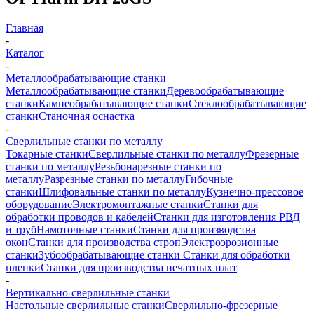
Главная
-
Каталог
-
Металлообрабатывающие станки
Металлообрабатывающие станки
Деревообрабатывающие
станки
Камнеобрабатывающие станки
Стеклообрабатывающие
станки
Станочная оснастка
-
Сверлильные станки по металлу
Токарные станки
Сверлильные станки по металлу
Фрезерные
станки по металлу
Резьбонарезные станки по
металлу
Разрезные станки по металлу
Гибочные
станки
Шлифовальные станки по металлу
Кузнечно-прессовое
оборудование
Электромонтажные станки
Станки для
обработки проводов и кабелей
Станки для изготовления РВД
и труб
Намоточные станки
Станки для производства
окон
Станки для производства строп
Электроэрозионные
станки
Зубообрабатывающие станки
Станки для обработки
пленки
Станки для производства печатных плат
-
Вертикально-сверлильные станки
Настольные сверлильные станки
Сверлильно-фрезерные