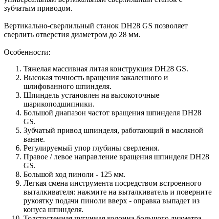
зубчатым приводом.
Вертикально-сверлильный станок DH28 GS позволяет
сверлить отверстия диаметром до 28 мм.
Особенности:
Тяжелая массивная литая конструкция DH28 GS.
Высокая точность вращения закаленного и
шлифованного шпинделя.
Шпиндель установлен на высокоточные
шарикоподшипники.
Большой диапазон частот вращения шпинделя DH28
GS.
Зубчатый привод шпинделя, работающий в масляной
ванне.
Регулируемый упор глубины сверления.
Правое / левое направление вращения шпинделя DH28
GS.
Большой ход пиноли - 125 мм.
Легкая смена инструмента посредством встроенного
выталкивателя: нажмите на выталкиватель и поверните
рукоятку подачи пиноли вверх - оправка выпадет из
конуса шпинделя.
Толстостенная чугунная колонна большого диаметра.