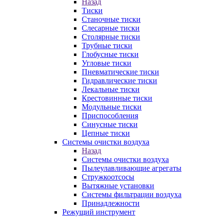
Назад
Тиски
Станочные тиски
Слесарные тиски
Столярные тиски
Трубные тиски
Глобусные тиски
Угловые тиски
Пневматические тиски
Гидравлические тиски
Лекальные тиски
Крестовинные тиски
Модульные тиски
Приспособления
Синусные тиски
Цепные тиски
Системы очистки воздуха
Назад
Системы очистки воздуха
Пылеулавливающие агрегаты
Стружкоотсосы
Вытяжные установки
Системы фильтрации воздуха
Принадлежности
Режущий инструмент