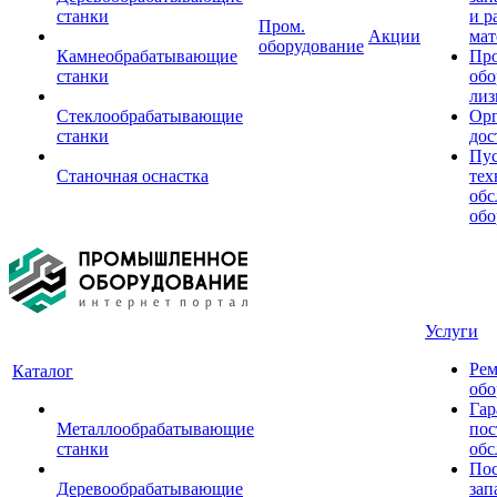
станки
и р
Пром.
Акции
мат
оборудование
Камнеобрабатывающие
Пр
станки
обо
лиз
Стеклообрабатывающие
Орг
станки
дос
Пус
Станочная оснастка
тех
обс
обо
Услуги
Рем
Каталог
обо
Гар
Металлообрабатывающие
пос
станки
обс
Пос
Деревообрабатывающие
зап