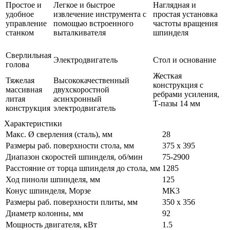
Простое и
Легкое и быстрое
Наглядная и
удобное
извлечение инструмента с
простая установка
управление
помощью встроенного
частоты вращения
станком
выталкивателя
шпинделя
Сверлильная
Электродвигатель
Стол и основание
голова
Жесткая
Тяжелая
Высококачественный
конструкция с
массивная
двухскоростной
ребрами усиления,
литая
асинхронный
Т-пазы 14 мм
конструкция
электродвигатель
Характеристики
Макс. Ø сверления (сталь), мм
28
Размеры раб. поверхности стола, мм
375 х 395
Диапазон скоростей шпинделя, об/мин
75-2900
Расстояние от торца шпинделя до стола, мм
1285
Ход пиноли шпинделя, мм
125
Конус шпинделя, Морзе
MK3
Размеры раб. поверхности плиты, мм
350 х 356
Диаметр колонны, мм
92
Мощность двигателя, кВт
1.5