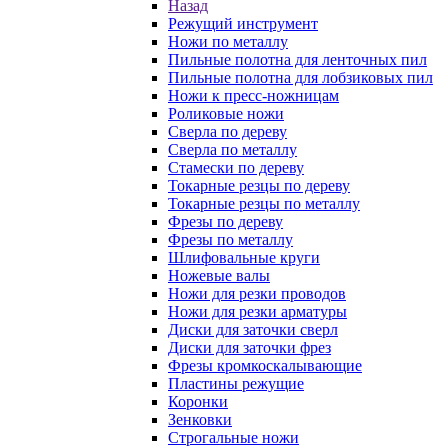
Назад
Режущий инструмент
Ножи по металлу
Пильные полотна для ленточных пил
Пильные полотна для лобзиковых пил
Ножи к пресс-ножницам
Роликовые ножи
Сверла по дереву
Сверла по металлу
Стамески по дереву
Токарные резцы по дереву
Токарные резцы по металлу
Фрезы по дереву
Фрезы по металлу
Шлифовальные круги
Ножевые валы
Ножи для резки проводов
Ножи для резки арматуры
Диски для заточки сверл
Диски для заточки фрез
Фрезы кромкоскалывающие
Пластины режущие
Коронки
Зенковки
Строгальные ножи