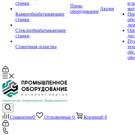
станки
и р
Пром.
Акции
мат
оборудование
Камнеобрабатывающие
Пр
станки
обо
лиз
Стеклообрабатывающие
Орг
станки
дос
Пус
Станочная оснастка
тех
обс
обо
Сравнение
0
Отложенные
0
Корзина
0
0