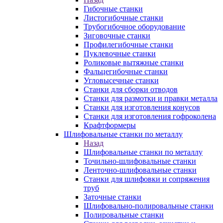
Гибочные станки
Листогибочные станки
Трубогибочное оборудование
Зиговочные станки
Профилегибочные станки
Пуклевочные станки
Роликовые вытяжные станки
Фальцегибочные станки
Угловысечные станки
Станки для сборки отводов
Станки для размотки и правки металла
Станки для изготовления конусов
Станки для изготовления гофроколена
Крафтформеры
Шлифовальные станки по металлу
Назад
Шлифовальные станки по металлу
Точильно-шлифовальные станки
Ленточно-шлифовальные станки
Станки для шлифовки и сопряжения
труб
Заточные станки
Шлифовально-полировальные станки
Полировальные станки