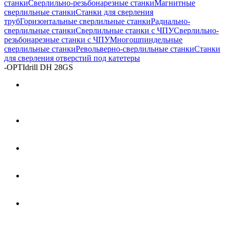
станки
Сверлильно-резьбонарезные станки
Магнитные
сверлильные станки
Станки для сверления
труб
Горизонтальные сверлильные станки
Радиально-
сверлильные станки
Сверлильные станки с ЧПУ
Сверлильно-
резьбонарезные станки с ЧПУ
Многошпиндельные
сверлильные станки
Револьверно-сверлильные станки
Станки
для сверления отверстий под катетеры
-
OPTIdrill DH 28GS