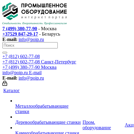
7 (499) 380-77-90
- Москва
+37529 847-29-17
- Беларусь
E-mail:
info@poip.ru
+7 (812) 602-77-08
+7 (812) 602-77-08
Санкт-Петербург
+7 (499) 380-77-90
Москва
info@poip.ru
E-mail
E-mail:
info@poip.ru
Каталог
Металлообрабатывающие
станки
Деревообрабатывающие станки
Пром.
Акц
оборудование
Камнеобрабатывающие станки