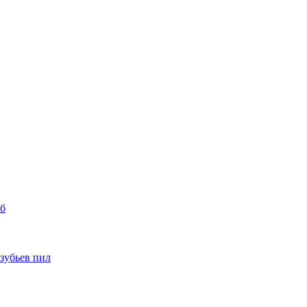
уб
 зубьев пил