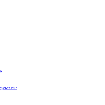
уб
 зубьев пил