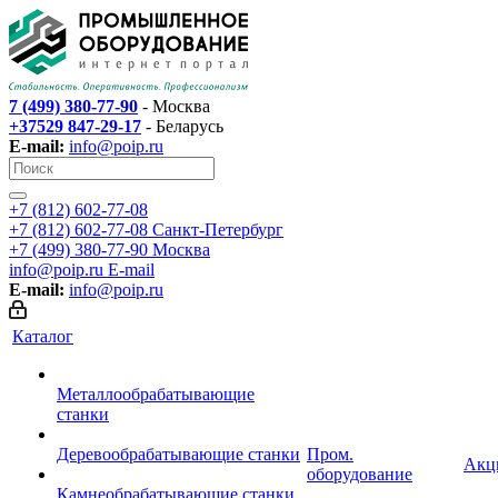
7 (499) 380-77-90
- Москва
+37529 847-29-17
- Беларусь
E-mail:
info@poip.ru
+7 (812) 602-77-08
+7 (812) 602-77-08
Санкт-Петербург
+7 (499) 380-77-90
Москва
info@poip.ru
E-mail
E-mail:
info@poip.ru
Каталог
Металлообрабатывающие
станки
Деревообрабатывающие станки
Пром.
Акц
оборудование
Камнеобрабатывающие станки