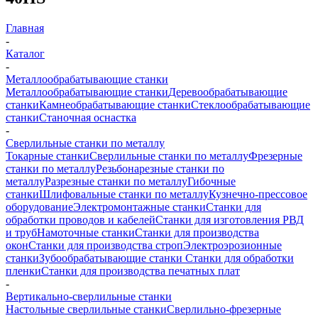
Главная
-
Каталог
-
Металлообрабатывающие станки
Металлообрабатывающие станки
Деревообрабатывающие
станки
Камнеобрабатывающие станки
Стеклообрабатывающие
станки
Станочная оснастка
-
Сверлильные станки по металлу
Токарные станки
Сверлильные станки по металлу
Фрезерные
станки по металлу
Резьбонарезные станки по
металлу
Разрезные станки по металлу
Гибочные
станки
Шлифовальные станки по металлу
Кузнечно-прессовое
оборудование
Электромонтажные станки
Станки для
обработки проводов и кабелей
Станки для изготовления РВД
и труб
Намоточные станки
Станки для производства
окон
Станки для производства строп
Электроэрозионные
станки
Зубообрабатывающие станки
Станки для обработки
пленки
Станки для производства печатных плат
-
Вертикально-сверлильные станки
Настольные сверлильные станки
Сверлильно-фрезерные