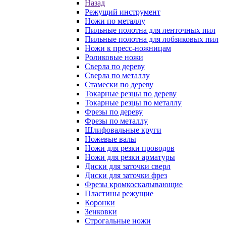
Назад
Режущий инструмент
Ножи по металлу
Пильные полотна для ленточных пил
Пильные полотна для лобзиковых пил
Ножи к пресс-ножницам
Роликовые ножи
Сверла по дереву
Сверла по металлу
Стамески по дереву
Токарные резцы по дереву
Токарные резцы по металлу
Фрезы по дереву
Фрезы по металлу
Шлифовальные круги
Ножевые валы
Ножи для резки проводов
Ножи для резки арматуры
Диски для заточки сверл
Диски для заточки фрез
Фрезы кромкоскалывающие
Пластины режущие
Коронки
Зенковки
Строгальные ножи