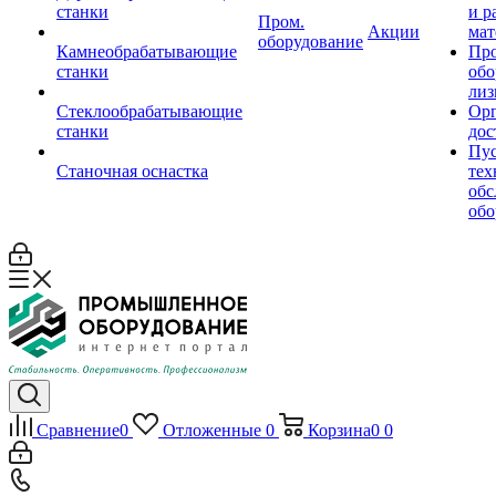
станки
и р
Пром.
Акции
мат
оборудование
Камнеобрабатывающие
Пр
станки
обо
лиз
Стеклообрабатывающие
Орг
станки
дос
Пус
Станочная оснастка
тех
обс
обо
Сравнение
0
Отложенные
0
Корзина
0
0