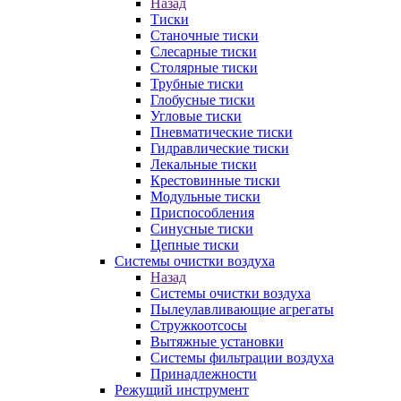
Назад
Тиски
Станочные тиски
Слесарные тиски
Столярные тиски
Трубные тиски
Глобусные тиски
Угловые тиски
Пневматические тиски
Гидравлические тиски
Лекальные тиски
Крестовинные тиски
Модульные тиски
Приспособления
Синусные тиски
Цепные тиски
Системы очистки воздуха
Назад
Системы очистки воздуха
Пылеулавливающие агрегаты
Стружкоотсосы
Вытяжные установки
Системы фильтрации воздуха
Принадлежности
Режущий инструмент