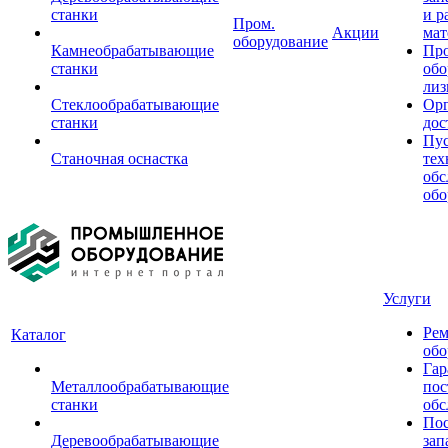
станки
и р
Пром.
Акции
мат
оборудование
Камнеобрабатывающие
Пр
станки
обо
лиз
Стеклообрабатывающие
Орг
станки
дос
Пус
Станочная оснастка
тех
обс
обо
Услуги
Рем
Каталог
обо
Гар
Металлообрабатывающие
пос
станки
обс
Пос
Деревообрабатывающие
зап