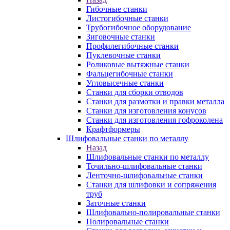
Гибочные станки
Листогибочные станки
Трубогибочное оборудование
Зиговочные станки
Профилегибочные станки
Пуклевочные станки
Роликовые вытяжные станки
Фальцегибочные станки
Угловысечные станки
Станки для сборки отводов
Станки для размотки и правки металла
Станки для изготовления конусов
Станки для изготовления гофроколена
Крафтформеры
Шлифовальные станки по металлу
Назад
Шлифовальные станки по металлу
Точильно-шлифовальные станки
Ленточно-шлифовальные станки
Станки для шлифовки и сопряжения
труб
Заточные станки
Шлифовально-полировальные станки
Полировальные станки