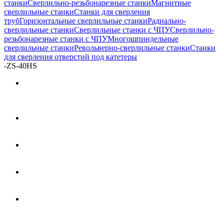
станки
Сверлильно-резьбонарезные станки
Магнитные
сверлильные станки
Станки для сверления
труб
Горизонтальные сверлильные станки
Радиально-
сверлильные станки
Сверлильные станки с ЧПУ
Сверлильно-
резьбонарезные станки с ЧПУ
Многошпиндельные
сверлильные станки
Револьверно-сверлильные станки
Станки
для сверления отверстий под катетеры
-
ZS-40HS