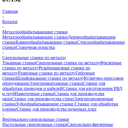
Главная
-
Каталог
-
Металлообрабатывающие станки
Металлообрабатывающие станки
Деревообрабатывающие
станки
Камнеобрабатывающие станки
Стеклообрабатывающие
станки
Станочная оснастка
-
Сверлильные станки по металлу
Токарные станки
Сверлильные станки по металлу
Фрезерные
станки по металлу
Резьбонарезные станки по
металлу
Разрезные станки по металлу
Гибочные
станки
Шлифовальные станки по металлу
Кузнечно-прессовое
оборудование
Электромонтажные станки
Станки для
обработки проводов и кабелей
Станки для изготовления РВД
и труб
Намоточные станки
Станки для производства
окон
Станки для производства строп
Электроэрозионные
станки
Зубообрабатывающие станки
Станки для обработки
пленки
Станки для производства печатных плат
-
Вертикально-сверлильные станки
Настольные сверлильные станки
Сверлильно-фрезерные