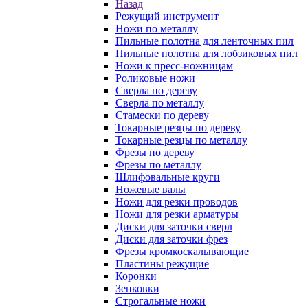
Назад
Режущий инструмент
Ножи по металлу
Пильные полотна для ленточных пил
Пильные полотна для лобзиковых пил
Ножи к пресс-ножницам
Роликовые ножи
Сверла по дереву
Сверла по металлу
Стамески по дереву
Токарные резцы по дереву
Токарные резцы по металлу
Фрезы по дереву
Фрезы по металлу
Шлифовальные круги
Ножевые валы
Ножи для резки проводов
Ножи для резки арматуры
Диски для заточки сверл
Диски для заточки фрез
Фрезы кромкоскалывающие
Пластины режущие
Коронки
Зенковки
Строгальные ножи