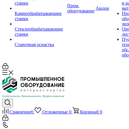
станки
и р
Пром.
Акции
мат
оборудование
Камнеобрабатывающие
Пр
станки
обо
лиз
Стеклообрабатывающие
Орг
станки
дос
Пус
Станочная оснастка
тех
обс
обо
Сравнение
0
Отложенные
0
Корзина
0
0