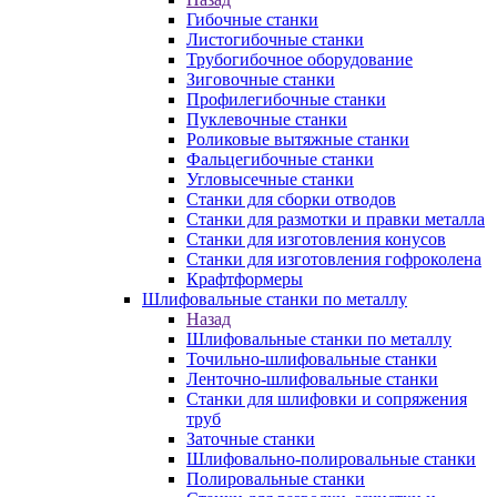
Гибочные станки
Листогибочные станки
Трубогибочное оборудование
Зиговочные станки
Профилегибочные станки
Пуклевочные станки
Роликовые вытяжные станки
Фальцегибочные станки
Угловысечные станки
Станки для сборки отводов
Станки для размотки и правки металла
Станки для изготовления конусов
Станки для изготовления гофроколена
Крафтформеры
Шлифовальные станки по металлу
Назад
Шлифовальные станки по металлу
Точильно-шлифовальные станки
Ленточно-шлифовальные станки
Станки для шлифовки и сопряжения
труб
Заточные станки
Шлифовально-полировальные станки
Полировальные станки