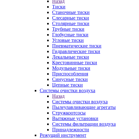
Назад
Тиски
Станочные тиски
Слесарные тиски
Столярные тиски
Трубные тиски
Глобусные тиски
Угловые тиски
Пневматические тиски
Гидравлические тиски
Лекальные тиски
Крестовинные тиски
Модульные тиски
Приспособления
Синусные тиски
Цепные тиски
Системы очистки воздуха
Назад
Системы очистки воздуха
Пылеулавливающие агрегаты
Стружкоотсосы
Вытяжные установки
Системы фильтрации воздуха
Принадлежности
Режущий инструмент