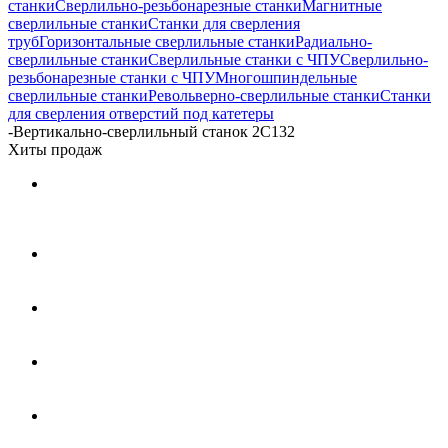
станки
Сверлильно-резьбонарезные станки
Магнитные
сверлильные станки
Станки для сверления
труб
Горизонтальные сверлильные станки
Радиально-
сверлильные станки
Сверлильные станки с ЧПУ
Сверлильно-
резьбонарезные станки с ЧПУ
Многошпиндельные
сверлильные станки
Револьверно-сверлильные станки
Станки
для сверления отверстий под катетеры
-
Вертикально-сверлильный станок 2С132
Хиты продаж