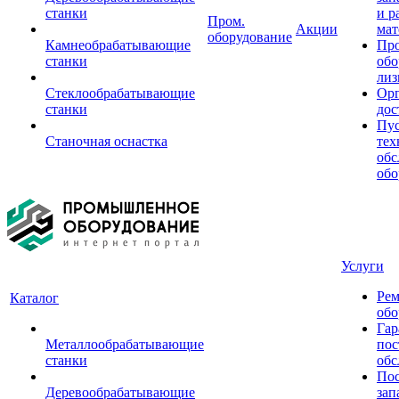
станки
и р
Пром.
Акции
мат
оборудование
Камнеобрабатывающие
Пр
станки
обо
лиз
Стеклообрабатывающие
Орг
станки
дос
Пус
Станочная оснастка
тех
обс
обо
Услуги
Рем
Каталог
обо
Гар
Металлообрабатывающие
пос
станки
обс
Пос
Деревообрабатывающие
зап