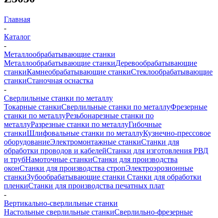
Главная
-
Каталог
-
Металлообрабатывающие станки
Металлообрабатывающие станки
Деревообрабатывающие
станки
Камнеобрабатывающие станки
Стеклообрабатывающие
станки
Станочная оснастка
-
Сверлильные станки по металлу
Токарные станки
Сверлильные станки по металлу
Фрезерные
станки по металлу
Резьбонарезные станки по
металлу
Разрезные станки по металлу
Гибочные
станки
Шлифовальные станки по металлу
Кузнечно-прессовое
оборудование
Электромонтажные станки
Станки для
обработки проводов и кабелей
Станки для изготовления РВД
и труб
Намоточные станки
Станки для производства
окон
Станки для производства строп
Электроэрозионные
станки
Зубообрабатывающие станки
Станки для обработки
пленки
Станки для производства печатных плат
-
Вертикально-сверлильные станки
Настольные сверлильные станки
Сверлильно-фрезерные