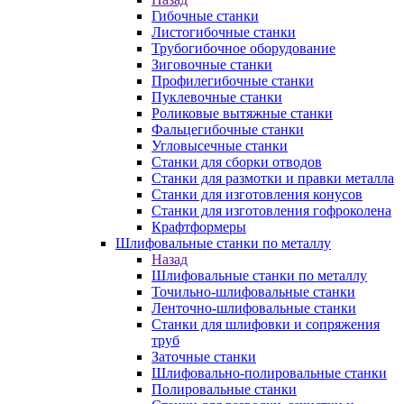
Гибочные станки
Листогибочные станки
Трубогибочное оборудование
Зиговочные станки
Профилегибочные станки
Пуклевочные станки
Роликовые вытяжные станки
Фальцегибочные станки
Угловысечные станки
Станки для сборки отводов
Станки для размотки и правки металла
Станки для изготовления конусов
Станки для изготовления гофроколена
Крафтформеры
Шлифовальные станки по металлу
Назад
Шлифовальные станки по металлу
Точильно-шлифовальные станки
Ленточно-шлифовальные станки
Станки для шлифовки и сопряжения
труб
Заточные станки
Шлифовально-полировальные станки
Полировальные станки