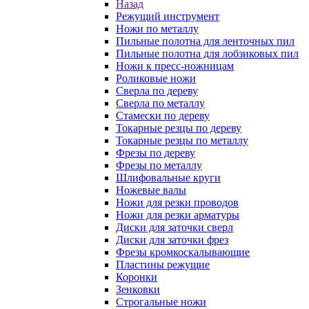
Назад
Режущий инструмент
Ножи по металлу
Пильные полотна для ленточных пил
Пильные полотна для лобзиковых пил
Ножи к пресс-ножницам
Роликовые ножи
Сверла по дереву
Сверла по металлу
Стамески по дереву
Токарные резцы по дереву
Токарные резцы по металлу
Фрезы по дереву
Фрезы по металлу
Шлифовальные круги
Ножевые валы
Ножи для резки проводов
Ножи для резки арматуры
Диски для заточки сверл
Диски для заточки фрез
Фрезы кромкоскалывающие
Пластины режущие
Коронки
Зенковки
Строгальные ножи