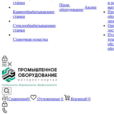
станки
и р
Пром.
Акции
мат
оборудование
Камнеобрабатывающие
Пр
станки
обо
лиз
Стеклообрабатывающие
Орг
станки
дос
Пус
Станочная оснастка
тех
обс
обо
Сравнение
0
Отложенные
0
Корзина
0
0