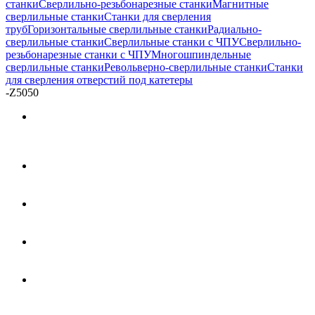
станки
Сверлильно-резьбонарезные станки
Магнитные
сверлильные станки
Станки для сверления
труб
Горизонтальные сверлильные станки
Радиально-
сверлильные станки
Сверлильные станки с ЧПУ
Сверлильно-
резьбонарезные станки с ЧПУ
Многошпиндельные
сверлильные станки
Револьверно-сверлильные станки
Станки
для сверления отверстий под катетеры
-
Z5050