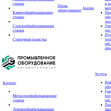
станки
и р
Пром.
Акции
мат
оборудование
Камнеобрабатывающие
Пр
станки
обо
лиз
Стеклообрабатывающие
Орг
станки
дос
Пус
Станочная оснастка
тех
обс
обо
Услуги
Рем
Каталог
обо
Гар
Металлообрабатывающие
пос
станки
обс
Пос
Деревообрабатывающие
зап