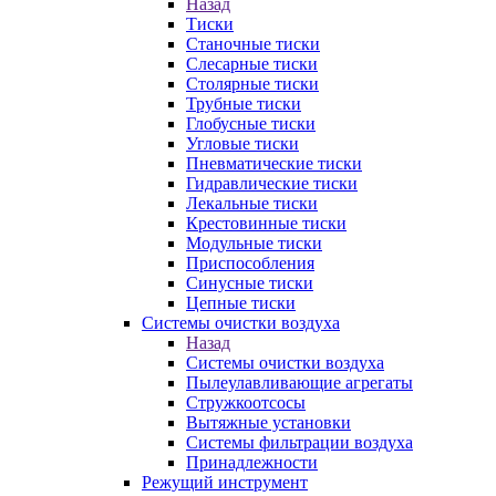
Назад
Тиски
Станочные тиски
Слесарные тиски
Столярные тиски
Трубные тиски
Глобусные тиски
Угловые тиски
Пневматические тиски
Гидравлические тиски
Лекальные тиски
Крестовинные тиски
Модульные тиски
Приспособления
Синусные тиски
Цепные тиски
Системы очистки воздуха
Назад
Системы очистки воздуха
Пылеулавливающие агрегаты
Стружкоотсосы
Вытяжные установки
Системы фильтрации воздуха
Принадлежности
Режущий инструмент