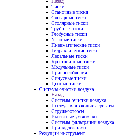
Назад
Тиски
Станочные тиски
Слесарные тиски
Столярные тиски
Трубные тиски
Глобусные тиски
Угловые тиски
Пневматические тиски
Гидравлические тиски
Лекальные тиски
Крестовинные тиски
Модульные тиски
Приспособления
Синусные тиски
Цепные тиски
Системы очистки воздуха
Назад
Системы очистки воздуха
Пылеулавливающие агрегаты
Стружкоотсосы
Вытяжные установки
Системы фильтрации воздуха
Принадлежности
Режущий инструмент