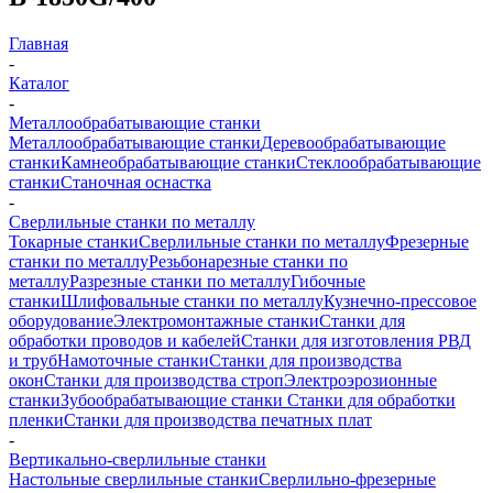
Главная
-
Каталог
-
Металлообрабатывающие станки
Металлообрабатывающие станки
Деревообрабатывающие
станки
Камнеобрабатывающие станки
Стеклообрабатывающие
станки
Станочная оснастка
-
Сверлильные станки по металлу
Токарные станки
Сверлильные станки по металлу
Фрезерные
станки по металлу
Резьбонарезные станки по
металлу
Разрезные станки по металлу
Гибочные
станки
Шлифовальные станки по металлу
Кузнечно-прессовое
оборудование
Электромонтажные станки
Станки для
обработки проводов и кабелей
Станки для изготовления РВД
и труб
Намоточные станки
Станки для производства
окон
Станки для производства строп
Электроэрозионные
станки
Зубообрабатывающие станки
Станки для обработки
пленки
Станки для производства печатных плат
-
Вертикально-сверлильные станки
Настольные сверлильные станки
Сверлильно-фрезерные