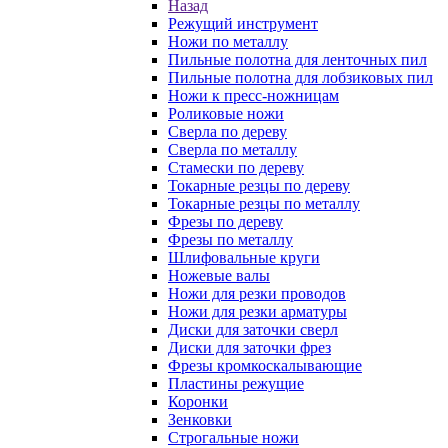
Назад
Режущий инструмент
Ножи по металлу
Пильные полотна для ленточных пил
Пильные полотна для лобзиковых пил
Ножи к пресс-ножницам
Роликовые ножи
Сверла по дереву
Сверла по металлу
Стамески по дереву
Токарные резцы по дереву
Токарные резцы по металлу
Фрезы по дереву
Фрезы по металлу
Шлифовальные круги
Ножевые валы
Ножи для резки проводов
Ножи для резки арматуры
Диски для заточки сверл
Диски для заточки фрез
Фрезы кромкоскалывающие
Пластины режущие
Коронки
Зенковки
Строгальные ножи