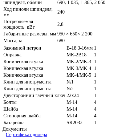
шпинделя, об/мин
690, 1 035, 1 365, 2 050
Ход пиноли шпинделя,
240
мм
Потребляемая
2,8
мощность, кВт
Габаритные размеры, мм
950 × 650× 2 200
Масса, кг
680
Зажимной патрон
В-18 3-16мм
1
Оправка
МК-2В18
1
Коническая втулка
МК-2/МК-3
1
Коническая втулка
МК-3/МК-4
1
Коническая втулка
МК-4/МК-5
1
Клин для инструмента
№1
1
Клин для инструмента
№2
1
Двусторонний гаечный ключ
22х24
1
Болты
М-14
4
Шайба
М-14
4
Стопорная шайба
М-14
4
Батарейка
SR2032
1
Документы
Сертификат дилера