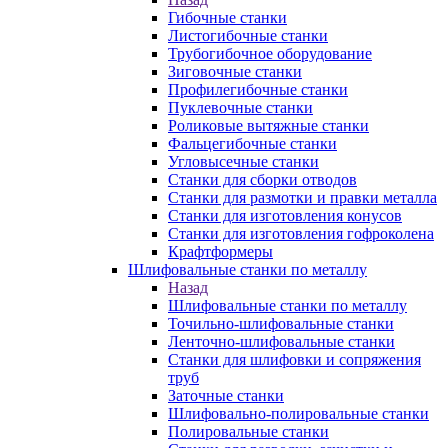
Гибочные станки
Листогибочные станки
Трубогибочное оборудование
Зиговочные станки
Профилегибочные станки
Пуклевочные станки
Роликовые вытяжные станки
Фальцегибочные станки
Угловысечные станки
Станки для сборки отводов
Станки для размотки и правки металла
Станки для изготовления конусов
Станки для изготовления гофроколена
Крафтформеры
Шлифовальные станки по металлу
Назад
Шлифовальные станки по металлу
Точильно-шлифовальные станки
Ленточно-шлифовальные станки
Станки для шлифовки и сопряжения
труб
Заточные станки
Шлифовально-полировальные станки
Полировальные станки