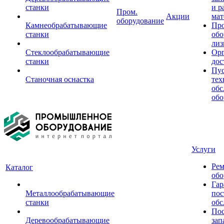
станки
и р
Пром.
Акции
мат
оборудование
Камнеобрабатывающие
Пр
станки
обо
лиз
Стеклообрабатывающие
Орг
станки
дос
Пус
Станочная оснастка
тех
обс
обо
Услуги
Рем
Каталог
обо
Гар
Металлообрабатывающие
пос
станки
обс
Пос
Деревообрабатывающие
зап