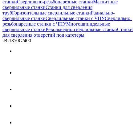
станки
Сверлильно-резьбонарезные станки
Магнитные
сверлильные станки
Станки для сверления
труб
Горизонтальные сверлильные станки
Радиально-
сверлильные станки
Сверлильные станки с ЧПУ
Сверлильно-
резьбонарезные станки с ЧПУ
Многошпиндельные
сверлильные станки
Револьверно-сверлильные станки
Станки
для сверления отверстий под катетеры
-
В-1850G/400