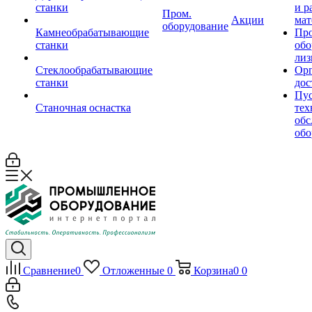
станки
и р
Пром.
Акции
мат
оборудование
Камнеобрабатывающие
Пр
станки
обо
лиз
Стеклообрабатывающие
Орг
станки
дос
Пус
Станочная оснастка
тех
обс
обо
Сравнение
0
Отложенные
0
Корзина
0
0